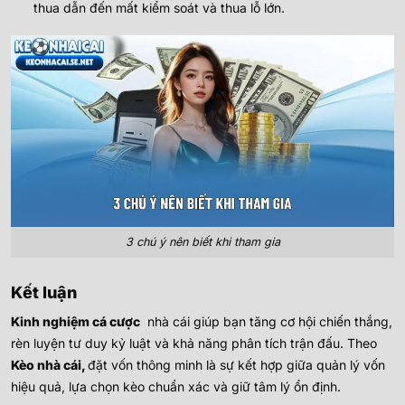
thua dẫn đến mất kiểm soát và thua lỗ lớn.
3 chú ý nên biết khi tham gia
Kết luận
Kinh nghiệm cá cược
nhà cái giúp bạn tăng cơ hội chiến thắng,
rèn luyện tư duy kỷ luật và khả năng phân tích trận đấu. Theo
Kèo nhà cái,
đặt vốn thông minh là sự kết hợp giữa quản lý vốn
hiệu quả, lựa chọn kèo chuẩn xác và giữ tâm lý ổn định.