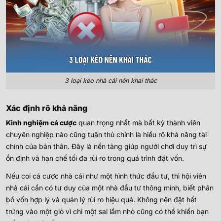
3 loại kèo nhà cái nên khai thác
Xác định rõ khả năng
Kinh nghiệm cá cược
quan trọng nhất mà bất kỳ thành viên
chuyên nghiệp nào cũng tuân thủ chính là hiểu rõ khả năng tài
chính của bản thân. Đây là nền tảng giúp người chơi duy trì sự
ổn định và hạn chế tối đa rủi ro trong quá trình đặt vốn.
Nếu coi cá cược nhà cái như một hình thức đầu tư, thì hội viên
nhà cái cần có tư duy của một nhà đầu tư thông minh, biết phân
bổ vốn hợp lý và quản lý rủi ro hiệu quả. Không nên đặt hết
trứng vào một giỏ vì chỉ một sai lầm nhỏ cũng có thể khiến bạn