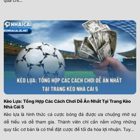
quả chỉ...
Kèo Lựa: Tổng Hợp Các Cách Chơi Dễ Ăn Nhất Tại Trang Kèo
Nhà Cái 5
Kèo lựa là hình thức cá cược bóng đá được ưa chuộng nhờ sự
dễ hiểu và dễ tham gia. Thành viên chỉ cần nắm vững những
quy tắc cơ bản là có thể đặt cược để tối đa hóa lợi nhuận. Tuy...