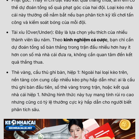
thể dự đoán tổng số quả phạt góc của hai đội. Loại kèo nhà
cái này thường dễ nắm bắt nếu bạn phân tích kỹ lối chơi tấn
công và kiểm soát bóng của mỗi đội.
Tài xỉu (Over/Under): Đây là lựa chọn yêu thích của nhiều
thành viên lâu năm. Theo
kinh nghiệm cá cược
, bạn chỉ cần
dự đoán tổng số bàn thắng trong trận đấu nhiều hơn hay ít
hơn con số mà nhà cái đưa ra, không cần quan tâm đến kết
quả thắng thua.
Thẻ vàng, cầu thủ ghi bàn, hiệp 1: Ngoài hai loại kèo trên,
nền tảng còn cung cấp nhiều kèo phụ hấp dẫn như: ai là cầu
thủ ghi bàn đầu tiên, số thẻ vàng trong trận, hoặc kết quả
nhà cái hiệp 1. Những hình thức này tuy mang tính rủi ro cao
nhưng cũng có tỷ lệ thưởng cực kỳ hấp dẫn cho người biết
phân tích sâu.