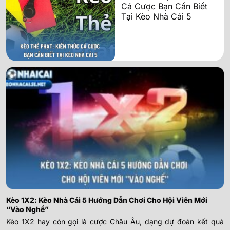
Cá Cược Bạn Cần Biết
Tại Kèo Nhà Cái 5
Kèo 1X2: Kèo Nhà Cái 5 Hướng Dẫn Chơi Cho Hội Viên Mới
“Vào Nghề”
Kèo 1X2 hay còn gọi là cược Châu Âu, dạng dự đoán kết quả