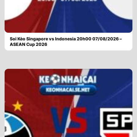
Soi Kèo Singapore vs Indonesia 20h00 07/08/2026 –
ASEAN Cup 2026