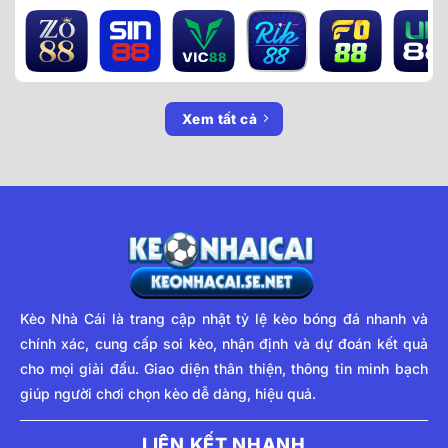
Xem tất cả
Kèo Nhà Cái
là trang cập nhật tỷ lệ kèo bóng đá nhanh và
chính xác, cung cấp soi kèo, nhận định và dự đoán kết quả
cho mọi giải đấu. Giao diện thân thiện, thông tin minh bạch
giúp người chơi chọn kèo dễ dàng, hiệu quả.
LIÊN KẾT NHANH