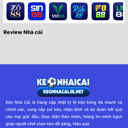
Review Nhà cái
Kèo Nhà Cái
là trang cập nhật tỷ lệ kèo bóng đá nhanh và
chính xác, cung cấp soi kèo, nhận định và dự đoán kết quả
cho mọi giải đấu. Giao diện thân thiện, thông tin minh bạch
giúp người chơi chọn kèo dễ dàng, hiệu quả.