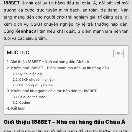
188BET
là nhà cái uy tín hàng đầu tại châu Á, nổi bật với môi
trường cá cược trực tuyến minh bạch, an toàn, đa dạng. Nền
tảng mang đến cho người chơi trải nghiệm giải trí đẳng cấp, đi
kèm dịch vụ CSKH chuyên nghiệp, tỷ lệ trả thưởng hấp dẫn.
Cùng
Keonhacai
tìm hiểu khái quát, 3 điểm mạnh làm nên tên
tuổi và các siêu phẩm.
MỤC LỤC
Giới thiệu 188BET – Nhà cái hàng đầu Châu Á
Khám phá 188BET – Điểm mạnh tạo nên uy tín hàng đầu
Uy tín, hiện đại
CSKH chuyên nghiệp
Hệ thống khuyến mãi
Khám phá kho game cá cược hấp dẫn tại 188BET
Cá cược thể thao
Casino
Kết luận
Giới thiệu 188BET – Nhà cái hàng đầu Châu Á
Đây là nhà cái uy tín và nổi tiếng hàng đầu tại thị trường cá cược