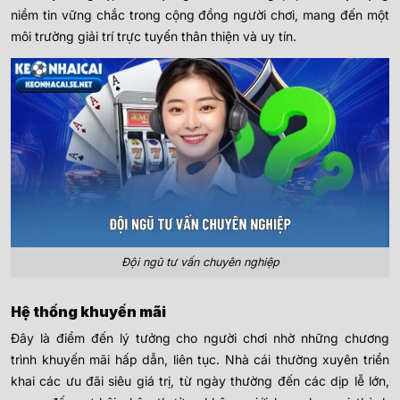
niềm tin vững chắc trong cộng đồng người chơi, mang đến một
môi trường giải trí trực tuyến thân thiện và uy tín.
Đội ngũ tư vấn chuyên nghiệp
Hệ thống khuyến mãi
Đây là điểm đến lý tưởng cho người chơi nhờ những chương
trình khuyến mãi hấp dẫn, liên tục. Nhà cái thường xuyên triển
khai các ưu đãi siêu giá trị, từ ngày thường đến các dịp lễ lớn,