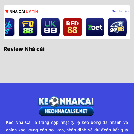
NHÀ CÁI
UY TÍN
Xem tất cả
Review Nhà cái
Kèo Nhà Cái
là trang cập nhật tỷ lệ kèo bóng đá nhanh và
chính xác, cung cấp soi kèo, nhận định và dự đoán kết quả