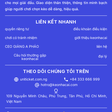
cho mọi giải đấu. Giao diện thân thiện, thông tin minh bạch
giúp người chơi chọn kèo dễ dàng, hiệu quả.
LIÊN KẾT NHANH
quyền riêng tư
điều khoản điều kiện
chơi có tránh nhiệm
giới thiệu keonhacai
CEO GIÀNG A PHÁO
liên hệ
Câu hỏi thường gặp
đại lý
keonhacai
THEO DÕI CHÚNG TÔI TRÊN
uniticket.com.ng
+84 333 666 999
hotro@keonhacai.com
109 Nguyễn Minh Châu, Phú Trung, Tân Phú, Hồ Chí Minh,
Việt Nam