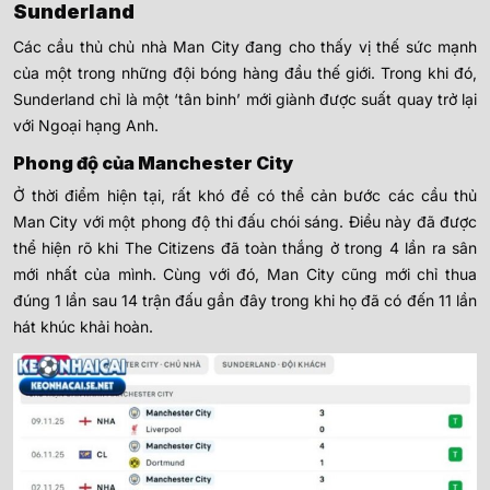
Sunderland
Các cầu thủ chủ nhà Man City đang cho thấy vị thế sức mạnh
của một trong những đội bóng hàng đầu thế giới. Trong khi đó,
Sunderland chỉ là một ‘tân binh’ mới giành được suất quay trở lại
với Ngoại hạng Anh.
Phong độ của Manchester City
Ở thời điểm hiện tại, rất khó để có thể cản bước các cầu thủ
Man City với một phong độ thi đấu chói sáng. Điều này đã được
thể hiện rõ khi The Citizens đã toàn thắng ở trong 4 lần ra sân
mới nhất của mình. Cùng với đó, Man City cũng mới chỉ thua
đúng 1 lần sau 14 trận đấu gần đây trong khi họ đã có đến 11 lần
hát khúc khải hoàn.