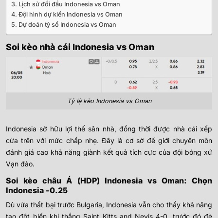
Lịch sử đối đầu Indonesia vs Oman
Đội hình dự kiến Indonesia vs Oman
Dự đoán tỷ số Indonesia vs Oman
Soi kèo nhà cái Indonesia vs Oman
Tỷ lệ kèo Indonesia vs Oman
Indonesia sở hữu lợi thế sân nhà, đồng thời được nhà cái xếp
cửa trên với mức chấp nhẹ. Đây là cơ sở để giới chuyên môn
đánh giá cao khả năng giành kết quả tích cực của đội bóng xứ
Vạn đảo.
Soi kèo châu Á (HDP) Indonesia vs Oman: Chọn
Indonesia -0.25
Dù vừa thất bại trước Bulgaria, Indonesia vẫn cho thấy khả năng
tạo đột biến khi thắng Saint Kitts and Nevis 4-0, trước đó đè