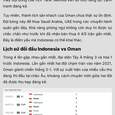
tranh đáng kể.
Tuy nhiên, thành tích sân khách của Oman chưa thật sự ổn định.
Đội bóng này để thua Saudi Arabia, UAE trong các chuyến hành
quân gần đây. Khả năng phòng ngự không còn duy trì được sự
chắc chắn như trước khi đã nhận bàn thua ở 4/5 trận gần nhất.
Đây là điểm yếu mà Indonesia có thể khai thác.
Lịch sử đối đầu Indonesia vs Oman
Trong 4 lần gặp nhau gần nhất, đại diện Tây Á thắng 3 và hòa 1
trước Indonesia. Lần gần nhất hai đội chạm trán vào năm 2021,
Oman giành chiến thắng 3-1. Với sự xuất hiện của nhiều cầu thủ
đang thi đấu tại châu Âu, khoảng cách chuyên môn giữa hai đội
đã được thu hẹp đáng kể.