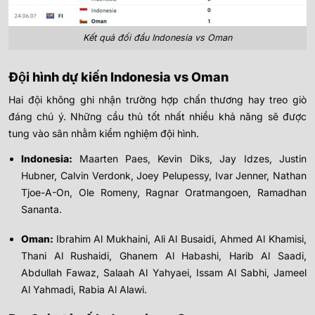
Kết quả đối đầu Indonesia vs Oman
Đội hình dự kiến Indonesia vs Oman
Hai đội không ghi nhận trường hợp chấn thương hay treo giò
đáng chú ý. Những cầu thủ tốt nhất nhiều khả năng sẽ được
tung vào sân nhằm kiểm nghiệm đội hình.
Indonesia:
Maarten Paes, Kevin Diks, Jay Idzes, Justin
Hubner, Calvin Verdonk, Joey Pelupessy, Ivar Jenner, Nathan
Tjoe-A-On, Ole Romeny, Ragnar Oratmangoen, Ramadhan
Sananta.
Oman:
Ibrahim Al Mukhaini, Ali Al Busaidi, Ahmed Al Khamisi,
Thani Al Rushaidi, Ghanem Al Habashi, Harib Al Saadi,
Abdullah Fawaz, Salaah Al Yahyaei, Issam Al Sabhi, Jameel
Al Yahmadi, Rabia Al Alawi.