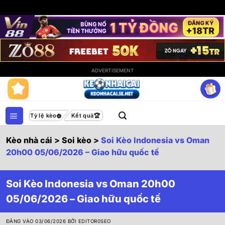
ADVERTISEMENT
Bỏ
qua
nội
dung
Tỷ lệ kèo
Kết quả
Kèo nhà cái
>
Soi kèo
>
Soi Kèo Indonesia vs Oman
20h00 05/06/2026 – Giao hữu quốc tế
Soi Kèo Indonesia vs Oman 20h00
05/06/2026 – Giao hữu quốc tế
ĐĂNG VÀO
03/06/2026
BỞI
EDITOR0SEO