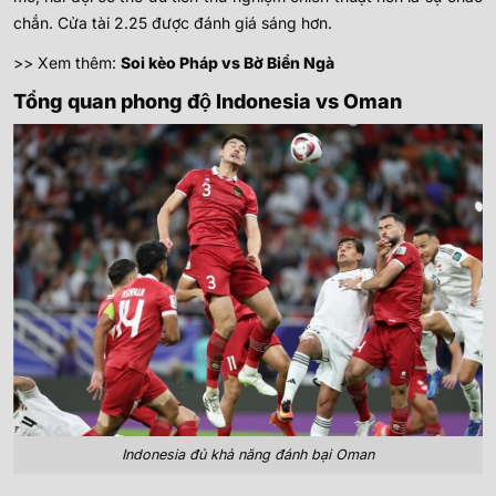
chắn. Cửa tài 2.25 được đánh giá sáng hơn.
>> Xem thêm:
Soi kèo Pháp vs Bờ Biển Ngà
Tổng quan phong độ Indonesia vs Oman
Indonesia đủ khả năng đánh bại Oman