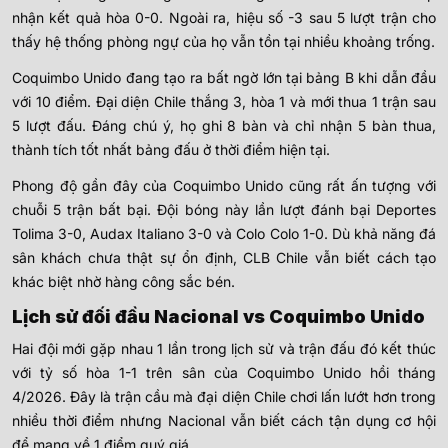
nhận kết quả hòa 0-0. Ngoài ra, hiệu số -3 sau 5 lượt trận cho
thấy hệ thống phòng ngự của họ vẫn tồn tại nhiều khoảng trống.
Coquimbo Unido đang tạo ra bất ngờ lớn tại bảng B khi dẫn đầu
với 10 điểm. Đại diện Chile thắng 3, hòa 1 và mới thua 1 trận sau
5 lượt đấu. Đáng chú ý, họ ghi 8 bàn và chỉ nhận 5 bàn thua,
thành tích tốt nhất bảng đấu ở thời điểm hiện tại.
Phong độ gần đây của Coquimbo Unido cũng rất ấn tượng với
chuỗi 5 trận bất bại. Đội bóng này lần lượt đánh bại Deportes
Tolima 3-0, Audax Italiano 3-0 và Colo Colo 1-0. Dù khả năng đá
sân khách chưa thật sự ổn định, CLB Chile vẫn biết cách tạo
khác biệt nhờ hàng công sắc bén.
Lịch sử đối đầu Nacional vs Coquimbo Unido
Hai đội mới gặp nhau 1 lần trong lịch sử và trận đấu đó kết thúc
với tỷ số hòa 1-1 trên sân của Coquimbo Unido hồi tháng
4/2026. Đây là trận cầu mà đại diện Chile chơi lấn lướt hơn trong
nhiều thời điểm nhưng Nacional vẫn biết cách tận dụng cơ hội
để mang về 1 điểm quý giá.