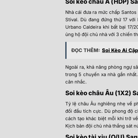
Soi kèo châu Á (HDP) S
Nhà cái đưa ra mức chấp Santos -
Stival. Dù đang đứng thứ 17 với 
Urbano Caldeira khi bất bại 17/2
ủng hộ đội chủ nhà với 3 chiến th
ĐỌC THÊM:
Soi Kèo Ai Cậ
Ngoài ra, khả năng phòng ngự sâ
trong 5 chuyến xa nhà gần nhất.
cân nhắc.
Soi kèo châu Âu (1X2) S
Tỷ lệ châu Âu nghiêng nhẹ về ph
đối đầu tích cực. Dù phong độ c
cách tạo khác biệt mỗi khi trở về
Kịch bản đội chủ nhà thắng sát n
Soi kèo tài xỉu (O/U) Sa