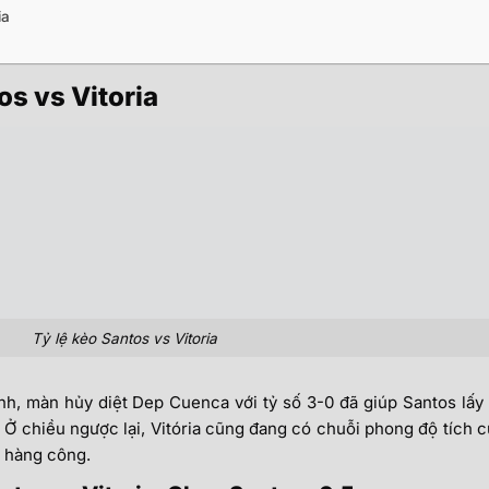
ia
tos vs Vitoria
Tỷ lệ kèo Santos vs Vitoria
ịnh, màn hủy diệt Dep Cuenca với tỷ số 3-0 đã giúp Santos lấy 
A. Ở chiều ngược lại, Vitória cũng đang có chuỗi phong độ tích 
ổ hàng công.