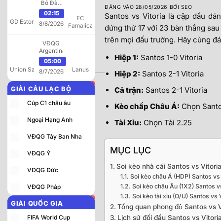
Bồ Đào
ĐĂNG VÀO
28/05/2026
BỞI
SEO
Nha
02:15
Santos vs Vitoria là cặp đấu đá
FC
GD Estoril-Praia
8/8/2026
Famalicao
đứng thứ 17 với 23 bàn thắng sau 
trên mọi đấu trường. Hãy cùng đ
VĐQG
Argentina
Hiệp 1:
Santos 1-0 Vitoria
05:00
Union Santa Fe
Lanus
8/7/2026
Hiệp 2:
Santos 2-1 Vitoria
GIẢI CÂU LẠC BỘ
Cả trận:
Santos 2-1 Vitoria
Cúp C1 châu âu
Kèo chấp Châu Á:
Chọn Santo
Ngoại Hạng Anh
Tài Xỉu:
Chọn Tài 2.25
VĐQG Tây Ban Nha
MỤC LỤC
VĐQG Ý
Soi kèo nhà cái Santos vs Vitori
VĐQG Đức
Soi kèo châu Á (HDP) Santos vs
Soi kèo châu Âu (1X2) Santos v
VĐQG Pháp
Soi kèo tài xỉu (O/U) Santos vs 
GIẢI QUỐC GIA
Tổng quan phong độ Santos vs V
Lịch sử đối đầu Santos vs Vitori
FIFA World Cup