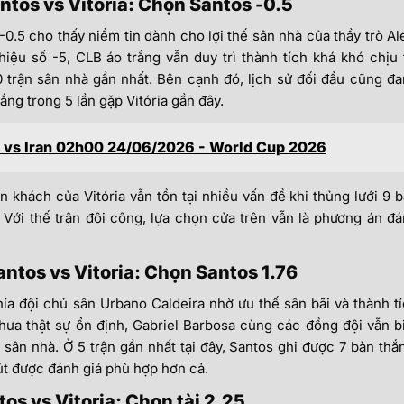
antos vs Vitoria: Chọn Santos -0.5
0.5 cho thấy niềm tin dành cho lợi thế sân nhà của thầy trò Al
hiệu số -5, CLB áo trắng vẫn duy trì thành tích khá khó chịu 
0 trận sân nhà gần nhất. Bên cạnh đó, lịch sử đối đầu cũng đ
ắng trong 5 lần gặp Vitória gần đây.
p vs Iran 02h00 24/06/2026 - World Cup 2026
n khách của Vitória vẫn tồn tại nhiều vấn đề khi thủng lưới 9 
 Với thế trận đôi công, lựa chọn cửa trên vẫn là phương án đ
antos vs Vitoria: Chọn Santos 1.76
ía đội chủ sân Urbano Caldeira nhờ ưu thế sân bãi và thành t
hưa thật sự ổn định, Gabriel Barbosa cùng các đồng đội vẫn b
 sân nhà. Ở 5 trận gần nhất tại đây, Santos ghi được 7 bàn thắ
út được đánh giá phù hợp hơn cả.
ntos vs Vitoria: Chọn tài 2.25