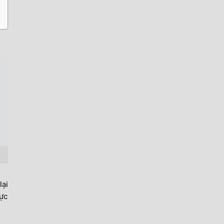
lại
cực