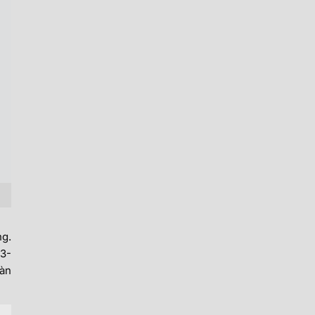
ng.
 3-
bàn