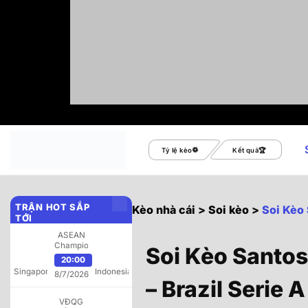
Bỏ
qua
Tỷ lệ kèo
Kết quả
nội
dung
TRẬN HOT SẮP
Kèo nhà cái
>
Soi kèo
>
Soi Kèo 
TỚI
ASEAN
Championship
Soi Kèo Santos
20:00
Singapore
Indonesia
8/7/2026
– Brazil Serie A
VĐQG