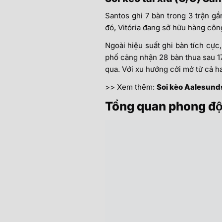
Santos ghi 7 bàn trong 3 trận gầ
đó, Vitória đang sở hữu hàng công
Ngoài hiệu suất ghi bàn tích cực
phố cảng nhận 28 bàn thua sau 17
qua. Với xu hướng cởi mở từ cả hai
>> Xem thêm:
Soi kèo Aalesun
Tổng quan phong độ