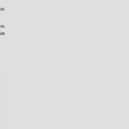
khi
ành
vừa