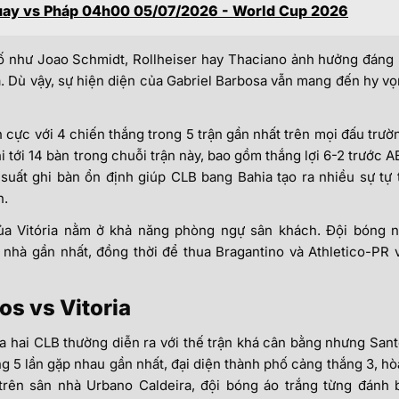
uay vs Pháp 04h00 05/07/2026 - World Cup 2026
tố như Joao Schmidt, Rollheiser hay Thaciano ảnh hưởng đáng
a. Dù vậy, sự hiện diện của Gabriel Barbosa vẫn mang đến hy v
 cực với 4 chiến thắng trong 5 trận gần nhất trên mọi đấu trườ
 tới 14 bàn trong chuỗi trận này, bao gồm thắng lợi 6-2 trước 
 suất ghi bàn ổn định giúp CLB bang Bahia tạo ra nhiều sự tự 
n.
ủa Vitória nằm ở khả năng phòng ngự sân khách. Đội bóng 
a nhà gần nhất, đồng thời để thua Bragantino và Athletico-PR 
os vs Vitoria
a hai CLB thường diễn ra với thế trận khá cân bằng nhưng San
g 5 lần gặp nhau gần nhất, đại diện thành phố cảng thắng 3, hò
 trên sân nhà Urbano Caldeira, đội bóng áo trắng từng đánh 