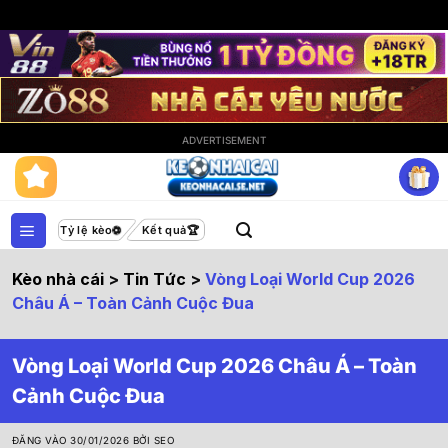
ADVERTISEMENT
Bỏ
qua
nội
dung
Tỷ lệ kèo
Kết quả
Kèo nhà cái
>
Tin Tức
>
Vòng Loại World Cup 2026
Châu Á – Toàn Cảnh Cuộc Đua
Vòng Loại World Cup 2026 Châu Á – Toàn
Cảnh Cuộc Đua
ĐĂNG VÀO
30/01/2026
BỞI
SEO