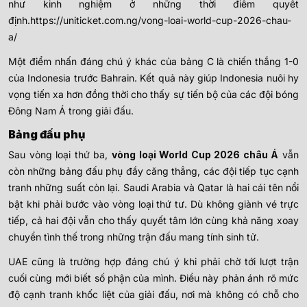
như kinh nghiệm ở những thời điểm quyết
định.https://uniticket.com.ng/vong-loai-world-cup-2026-chau-
a/
Một điểm nhấn đáng chú ý khác của bảng C là chiến thắng 1-0
của Indonesia trước Bahrain. Kết quả này giúp Indonesia nuôi hy
vọng tiến xa hơn đồng thời cho thấy sự tiến bộ của các đội bóng
Đông Nam Á trong giải đấu.
Bảng đấu phụ
Sau vòng loại thứ ba,
vòng loại World Cup 2026 châu Á
vẫn
còn những bảng đấu phụ đầy căng thẳng, các đội tiếp tục cạnh
tranh những suất còn lại. Saudi Arabia và Qatar là hai cái tên nổi
bật khi phải bước vào vòng loại thứ tư. Dù không giành vé trực
tiếp, cả hai đội vẫn cho thấy quyết tâm lớn cùng khả năng xoay
chuyển tình thế trong những trận đấu mang tính sinh tử.
UAE cũng là trường hợp đáng chú ý khi phải chờ tới lượt trận
cuối cùng mới biết số phận của mình. Điều này phản ánh rõ mức
độ cạnh tranh khốc liệt của giải đấu, nơi mà không có chỗ cho