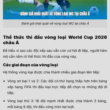
Đánh giá khái quát về vòng loại WC tại châu Á
Thể thức thi đấu vòng loại World Cup 2026
châu Á
Để hiểu vì sao các đội xếp sau vẫn còn cơ hội đi tiếp, người hâm
mộ cần nắm rõ thể thức thi đấu của vòng này.
Các giai đoạn của vòng loại
Hệ thống vòng loại được chia thành nhiều giai đoạn liên tiếp:
Vòng sơ loại 1 và 2: Các đội có thứ hạng thấp hơn trên bảng
xếp hạng FIFA thi đấu loại trực tiếp để chọn ra những đội đi
tiếp.
Vòng loại thứ 3: 18 đội mạnh nhất được chia thành 3 bảng,
mỗi bảng 6 đội, thi đấu vòng tròn hai lượt.