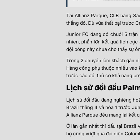
Tại Allianz Parque, CLB bang Sao
thắng đó. Dù vừa thất bại trước C
Junior FC đang có chuỗi 5 trận b
nhiên, phần lớn kết quả tích cực 
đội bóng này chưa cho thấy sự ổn 
Trong 2 chuyến làm khách gần nhấ
Hàng công phụ thuộc nhiều vào k
trước các đối thủ có khả năng pr
Lịch sử đối đầu Pal
Lịch sử đối đầu đang nghiêng hoà
Brazil thắng 4 và hòa 1 trước Ju
Allianz Parque đều mang lại kết q
Ở lần gần nhất thi đấu tại Brazil
họ cũng vượt qua đại diện Colomb