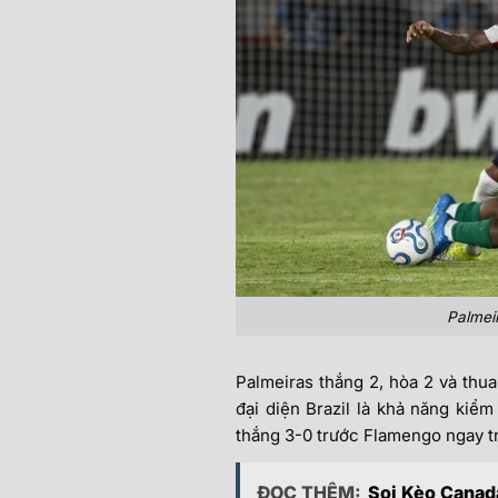
Palmeir
Palmeiras thắng 2, hòa 2 và thua
đại diện Brazil là khả năng kiểm
thắng 3-0 trước Flamengo ngay t
ĐỌC THÊM:
Soi Kèo Canad