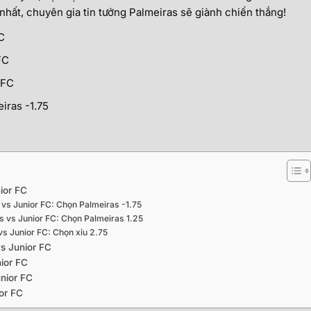
nhất, chuyên gia tin tưởng Palmeiras sẽ giành chiến thắng!
C
FC
 FC
iras -1.75
nior FC
 vs Junior FC: Chọn Palmeiras -1.75
s vs Junior FC: Chọn Palmeiras 1.25
 vs Junior FC: Chọn xỉu 2.75
vs Junior FC
nior FC
unior FC
ior FC