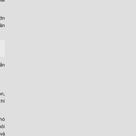
lớn
sân
lần
on,
chỉ
khó
uôi
 và