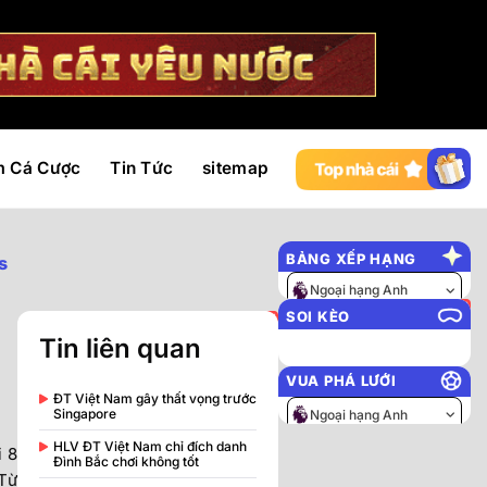
m Cá Cược
Tin Tức
sitemap
BẢNG XẾP HẠNG
s
Ngoại hạng Anh
SOI KÈO
Tin liên quan
VUA PHÁ LƯỚI
ĐT Việt Nam gây thất vọng trước
Singapore
Ngoại hạng Anh
HLV ĐT Việt Nam chỉ đích danh
i 8
Đình Bắc chơi không tốt
Từ